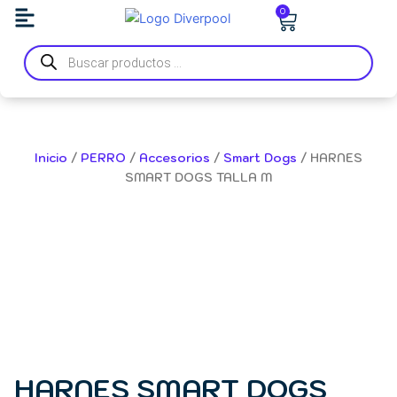
Ir
Carrito
0
al
Búsqueda
contenido
de
productos
Inicio
/
PERRO
/
Accesorios
/
Smart Dogs
/ HARNES
SMART DOGS TALLA M
HARNES SMART DOGS