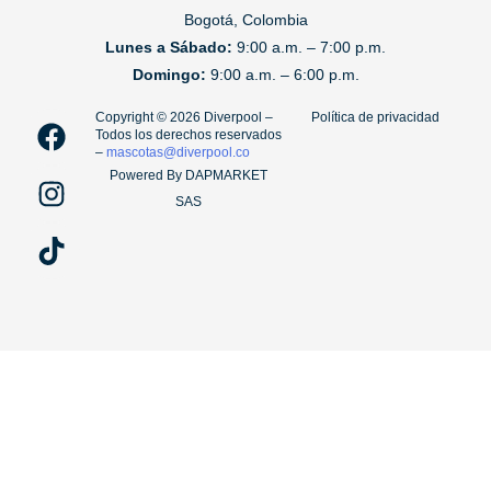
Bogotá, Colombia
Lunes a Sábado:
9:00 a.m. – 7:00 p.m.
Domingo:
9:00 a.m. – 6:00 p.m.
F
I
T
Copyright ©️ 2026 Diverpool –
Política de privacidad
Todos los derechos reservados
a
n
i
–
mascotas@diverpool.co
c
s
k
Powered By DAPMARKET
e
t
t
SAS
b
a
o
o
g
k
o
r
k
a
m