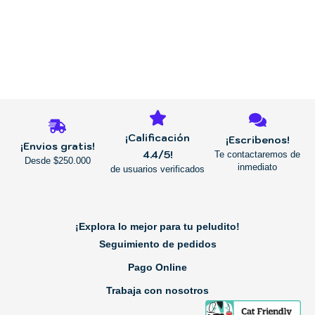
página
de
producto
REGRESAR
¡Calificación
¡Escribenos!
¡Envios gratis!
4.4/5!
Te contactaremos de
Desde $250.000
inmediato
de usuarios verificados
¡Explora lo mejor para tu peludito!
Seguimiento de pedidos
Pago Online
Trabaja con nosotros