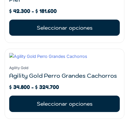
hasta
Las
$ 181.600
opciones
$
42.300
-
$
181.600
se
pueden
Seleccionar opciones
elegir
en
la
Rango
página
Este
de
de
producto
precios:
producto
tiene
Agility Gold
desde
múltiples
Agility Gold Perro Grandes Cachorros
$ 34.800
variantes.
hasta
$
34.800
-
$
324.700
Las
$ 324.700
opciones
se
Seleccionar opciones
pueden
elegir
en
la