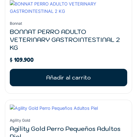
Bonnat
BONNAT PERRO ADULTO
VETERINARY GASTROINTESTINAL 2
KG
$
109.900
Añadir al carrito
Rango
Este
de
producto
precios:
tiene
Agility Gold
desde
múltiples
Agility Gold Perro Pequeños Adultos
$ 42.300
variantes.
Piel