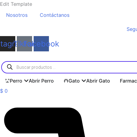
Ir
Edit Template
al
Nosotros
Contáctanos
contenido
Segu
stagram
Tiktok
Facebook
Búsqueda
de
productos
Perro
Abrir Perro
Gato
Abrir Gato
Farmac
$
0