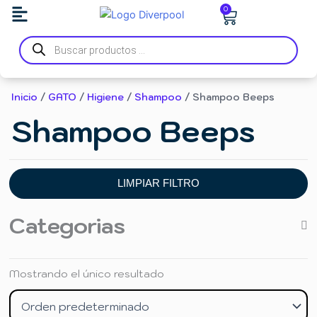
Ir
Carrito
0
al
Búsqueda
contenido
de
productos
Inicio
/
GATO
/
Higiene
/
Shampoo
/ Shampoo Beeps
Shampoo Beeps
LIMPIAR FILTRO
Categorias
Mostrando el único resultado