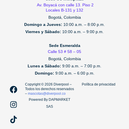
Av. Boyacá con calle 13. Piso 2
Locales B-131 y 132
Bogotá, Colombia
Domingo a Jueves:
10:00 a.m. – 8:00 p.m.
Viernes y Sábado:
10:00 a.m. – 9:00 p.m.
Sede Esmeralda
Calle 53 # 58 – 05
Bogotá, Colombia
Lunes a Sábado:
9:00 a.m. – 7:00 p.m.
Domingo:
9:00 a.m. – 6:00 p.m.
F
I
T
Copyright ©️ 2026 Diverpool –
Política de privacidad
Todos los derechos reservados
a
n
i
–
mascotas@diverpool.co
c
s
k
Powered By DAPMARKET
e
t
t
SAS
b
a
o
o
g
k