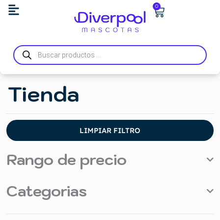
Ir
Carrito
0
al
contenido
Búsqueda
de
productos
Tienda
LIMPIAR FILTRO
Rango de precio
Categorias