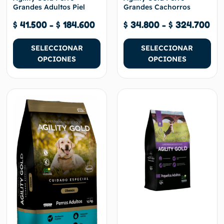
en
en
Grandes Adultos Piel
Grandes Cachorros
la
la
$
41.500
-
$
184.600
$
34.800
-
$
324.700
página
página
de
de
SELECCIONAR
SELECCIONAR
producto
producto
OPCIONES
OPCIONES
Ran
Este
de
producto
prec
tiene
des
múltiples
$ 3
variantes.
has
Las
$ 16
opciones
se
pueden
elegir
en