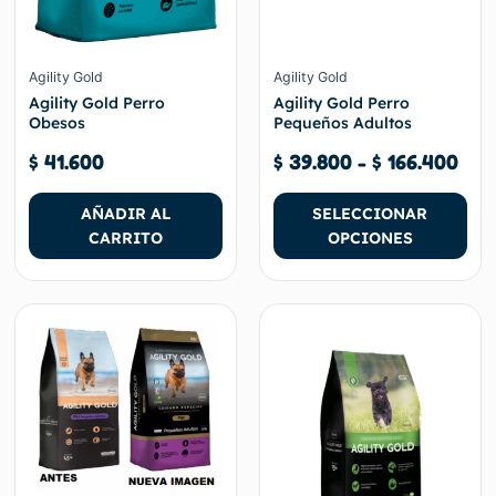
la
página
de
Agility Gold
Agility Gold
producto
Agility Gold Perro
Agility Gold Perro
Obesos
Pequeños Adultos
$
41.600
$
39.800
-
$
166.400
AÑADIR AL
SELECCIONAR
CARRITO
OPCIONES
Rango
Ran
Este
Este
de
de
producto
producto
precios:
prec
tiene
tiene
desde
des
múltiples
múltiples
$ 42.300
$ 4
variantes.
variantes.
hasta
has
Las
Las
$ 181.600
$ 1
opciones
opciones