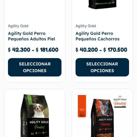
se
se
pueden
pueden
elegir
elegir
en
en
Agility Gold
Agility Gold
la
la
Agility Gold Perro
Agility Gold Perro
página
página
Pequeños Adultos Piel
Pequeños Cachorros
de
de
$
42.300
-
$
181.600
$
40.200
-
$
170.500
producto
producto
SELECCIONAR
SELECCIONAR
OPCIONES
OPCIONES